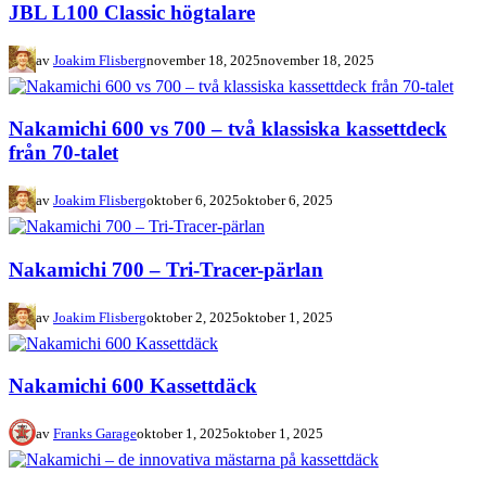
JBL L100 Classic högtalare
av
Joakim Flisberg
november 18, 2025
november 18, 2025
Nakamichi 600 vs 700 – två klassiska kassettdeck
från 70-talet
av
Joakim Flisberg
oktober 6, 2025
oktober 6, 2025
Nakamichi 700 – Tri-Tracer-pärlan
av
Joakim Flisberg
oktober 2, 2025
oktober 1, 2025
Nakamichi 600 Kassettdäck
av
Franks Garage
oktober 1, 2025
oktober 1, 2025