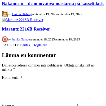
Nakamichi – de innovativa mästarna på kassettdäck
av
Joakim Flisberg
september 19, 2025
september 19, 2025
Marantz 2216B Receiver
av
Franks Garage
september 18, 2025
september 18, 2025
TAGGED:
Dantax
,
Högtalare
Lämna en kommentar
Din e-postadress kommer inte publiceras.
Obligatoriska fält är
märkta
*
Kommentar
*
Namn
*