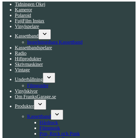
Tidningen Okej
Kameror
Polaroid
FujiFilm Instax
Vinylspelare
Kassettband
Open
Inspelningsbara Kassettband
dropdown
Kassettbandspelare
menu
Radio
Hifiprodukter
Skrivmaskiner
Vintage
Underhållning
Open
Filmguider
dropdown
Vinylskivor
menu
Om FranksGarage.se
Produkter
Open
dropdown
Kassettband
menu
Open
Hårdrock
dropdown
Filmmusik
menu
Pop, Rock och Punk