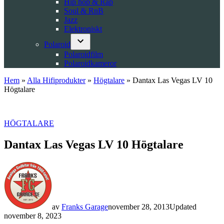
Hip hop & Rap
Soul & RnB
Jazz
Elektroniskt
Polaroid
Open
Polaroidfilm
dropdown
Polaroidkameror
menu
Hem
»
Alla Hifiprodukter
»
Högtalare
»
Dantax Las Vegas LV 10
Högtalare
POSTED
HÖGTALARE
IN
Dantax Las Vegas LV 10 Högtalare
av
Franks Garage
november 28, 2013
Updated
november 8, 2023