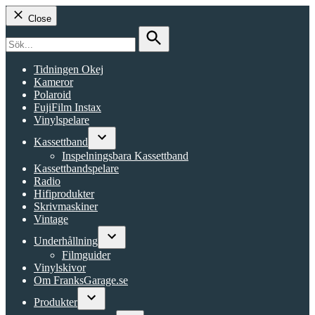
Close
Search
for:
Search
Tidningen Okej
Kameror
Polaroid
FujiFilm Instax
Vinylspelare
Kassettband
Open
Inspelningsbara Kassettband
dropdown
Kassettbandspelare
menu
Radio
Hifiprodukter
Skrivmaskiner
Vintage
Underhållning
Open
Filmguider
dropdown
Vinylskivor
menu
Om FranksGarage.se
Produkter
Open