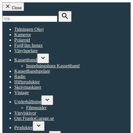
Close
Search
for:
Search
Tidningen Okej
Kameror
Polaroid
FujiFilm Instax
Vinylspelare
Kassettband
Open
Inspelningsbara Kassettband
dropdown
Kassettbandspelare
menu
Radio
Hifiprodukter
Skrivmaskiner
Vintage
Underhållning
Open
Filmguider
dropdown
Vinylskivor
menu
Om FranksGarage.se
Produkter
Open