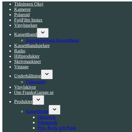
Tidningen Okej
Kameror
Polaroid
FujiFilm Instax
Vinylspelare
Kassettband
Open
Inspelningsbara Kassettband
dropdown
Kassettbandspelare
menu
Radio
Hifiprodukter
Skrivmaskiner
Vintage
Underhållning
Open
Filmguider
dropdown
Vinylskivor
menu
Om FranksGarage.se
Produkter
Open
dropdown
Kassettband
menu
Open
Hårdrock
dropdown
Filmmusik
menu
Pop, Rock och Punk