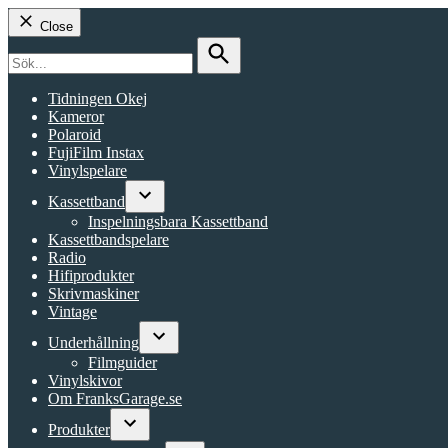
Close
Search
for:
Search
Tidningen Okej
Kameror
Polaroid
FujiFilm Instax
Vinylspelare
Kassettband
Open
Inspelningsbara Kassettband
dropdown
Kassettbandspelare
menu
Radio
Hifiprodukter
Skrivmaskiner
Vintage
Underhållning
Open
Filmguider
dropdown
Vinylskivor
menu
Om FranksGarage.se
Produkter
Open