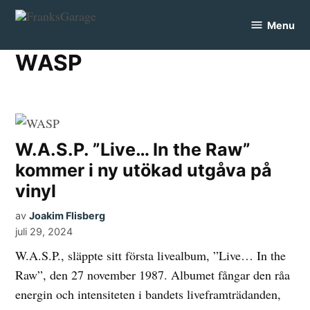
Skip
Menu
to
FranksGarage
content
WASP
W.A.S.P. ”Live… In the Raw”
kommer i ny utökad utgåva på
vinyl
av
Joakim Flisberg
juli 29, 2024
W.A.S.P., släppte sitt första livealbum, ”Live… In the
Raw”, den 27 november 1987. Albumet fångar den råa
energin och intensiteten i bandets liveframträdanden,