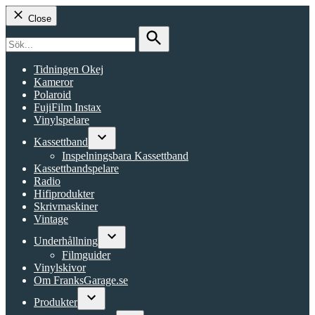
Close
Search
for:
Search
Tidningen Okej
Kameror
Polaroid
FujiFilm Instax
Vinylspelare
Kassettband
Open
Inspelningsbara Kassettband
dropdown
Kassettbandspelare
menu
Radio
Hifiprodukter
Skrivmaskiner
Vintage
Underhållning
Open
Filmguider
dropdown
Vinylskivor
menu
Om FranksGarage.se
Produkter
Open