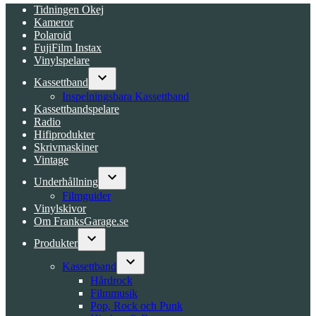
Tidningen Okej
Kameror
Polaroid
FujiFilm Instax
Vinylspelare
Kassettband
Open
Inspelningsbara Kassettband
dropdown
Kassettbandspelare
menu
Radio
Hifiprodukter
Skrivmaskiner
Vintage
Underhållning
Open
Filmguider
dropdown
Vinylskivor
menu
Om FranksGarage.se
Produkter
Open
dropdown
Kassettband
menu
Open
Hårdrock
dropdown
Filmmusik
menu
Pop, Rock och Punk