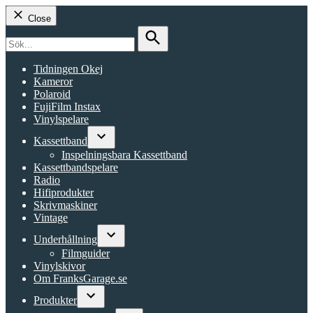
Close
Search
for:
Search
Tidningen Okej
Kameror
Polaroid
FujiFilm Instax
Vinylspelare
Kassettband
Open
Inspelningsbara Kassettband
dropdown
Kassettbandspelare
menu
Radio
Hifiprodukter
Skrivmaskiner
Vintage
Underhållning
Open
Filmguider
dropdown
Vinylskivor
menu
Om FranksGarage.se
Produkter
Open