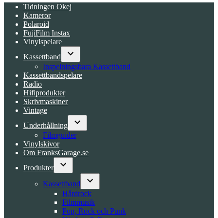
Tidningen Okej
Kameror
Polaroid
FujiFilm Instax
Vinylspelare
Kassettband
Open
Inspelningsbara Kassettband
dropdown
Kassettbandspelare
menu
Radio
Hifiprodukter
Skrivmaskiner
Vintage
Underhållning
Open
Filmguider
dropdown
Vinylskivor
menu
Om FranksGarage.se
Produkter
Open
dropdown
Kassettband
menu
Open
Hårdrock
dropdown
Filmmusik
menu
Pop, Rock och Punk