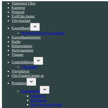
Tidningen Okej
Kameror
Polaroid
FujiFilm Instax
Vinylspelare
Kassettband
Open
Inspelningsbara Kassettband
dropdown
Kassettbandspelare
menu
Radio
Hifiprodukter
Skrivmaskiner
Vintage
Underhållning
Open
Filmguider
dropdown
Vinylskivor
menu
Om FranksGarage.se
Produkter
Open
dropdown
Kassettband
menu
Open
Hårdrock
dropdown
Filmmusik
menu
Pop, Rock och Punk