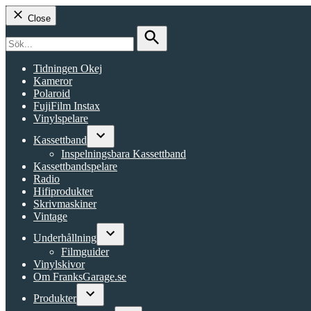
Close
Search
for:
Search
Tidningen Okej
Kameror
Polaroid
FujiFilm Instax
Vinylspelare
Kassettband
Open
Inspelningsbara Kassettband
dropdown
Kassettbandspelare
menu
Radio
Hifiprodukter
Skrivmaskiner
Vintage
Underhållning
Open
Filmguider
dropdown
Vinylskivor
menu
Om FranksGarage.se
Produkter
Open