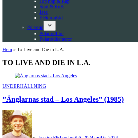
Hip hop & Rap
Soul & RnB
Jazz
Elektroniskt
Polaroid
Open
Polaroidfilm
dropdown
Polaroidkameror
menu
Hem
»
To Live and Die in L.A.
TO LIVE AND DIE IN L.A.
POSTED
UNDERHÅLLNING
IN
”Änglarnas stad – Los Angeles” (1985)
av
Joakim Flisberg
april 6, 2024
april 6, 2024