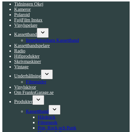
Tidningen Okej
Kameror
Polaroid
FujiFilm Instax
Vinylspelare
Kassettband
Open
Inspelningsbara Kassettband
dropdown
Kassettbandspelare
menu
Radio
Hifiprodukter
Skrivmaskiner
Vintage
Underhållning
Open
Filmguider
dropdown
Vinylskivor
menu
Om FranksGarage.se
Produkter
Open
dropdown
Kassettband
menu
Open
Hårdrock
dropdown
Filmmusik
menu
Pop, Rock och Punk