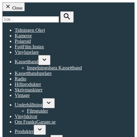
Close
Search
for:
Search
Tidningen Okej
Kameror
Polaroid
FujiFilm Instax
Vinylspelare
Kassettband
Open
Inspelningsbara Kassettband
dropdown
Kassettbandspelare
menu
Radio
Hifiprodukter
Skrivmaskiner
Vintage
Underhållning
Open
Filmguider
dropdown
Vinylskivor
menu
Om FranksGarage.se
Produkter
Open