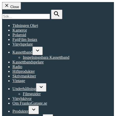
Close
Search
for:
Search
Tidningen Okej
Kameror
Polaroid
FujiFilm Instax
Vinylspelare
Kassettband
Open
Inspelningsbara Kassettband
dropdown
Kassettbandspelare
menu
Radio
Hifiprodukter
Skrivmaskiner
Vintage
Underhållning
Open
Filmguider
dropdown
Vinylskivor
menu
Om FranksGarage.se
Produkter
Open