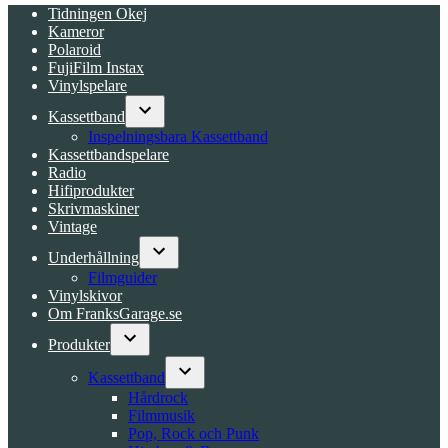
Tidningen Okej
Kameror
Polaroid
FujiFilm Instax
Vinylspelare
Kassettband
Open
Inspelningsbara Kassettband
dropdown
Kassettbandspelare
menu
Radio
Hifiprodukter
Skrivmaskiner
Vintage
Underhållning
Open
Filmguider
dropdown
Vinylskivor
menu
Om FranksGarage.se
Produkter
Open
dropdown
Kassettband
menu
Open
Hårdrock
dropdown
Filmmusik
menu
Pop, Rock och Punk