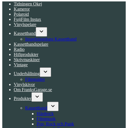
Tidningen Okej
Kameror
Polaroid
FujiFilm Instax
Vinylspelare
Kassettband
Open
Inspelningsbara Kassettband
dropdown
Kassettbandspelare
menu
Radio
Hifiprodukter
Skrivmaskiner
Vintage
Underhållning
Open
Filmguider
dropdown
Vinylskivor
menu
Om FranksGarage.se
Produkter
Open
dropdown
Kassettband
menu
Open
Hårdrock
dropdown
Filmmusik
menu
Pop, Rock och Punk