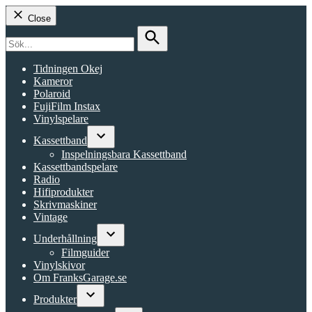
Close
Search
for:
Search
Tidningen Okej
Kameror
Polaroid
FujiFilm Instax
Vinylspelare
Kassettband
Open
Inspelningsbara Kassettband
dropdown
Kassettbandspelare
menu
Radio
Hifiprodukter
Skrivmaskiner
Vintage
Underhållning
Open
Filmguider
dropdown
Vinylskivor
menu
Om FranksGarage.se
Produkter
Open