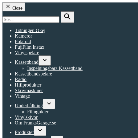
Close
Search
for:
Search
Tidningen Okej
Kameror
Polaroid
FujiFilm Instax
Vinylspelare
Kassettband
Open
Inspelningsbara Kassettband
dropdown
Kassettbandspelare
menu
Radio
Hifiprodukter
Skrivmaskiner
Vintage
Underhållning
Open
Filmguider
dropdown
Vinylskivor
menu
Om FranksGarage.se
Produkter
Open