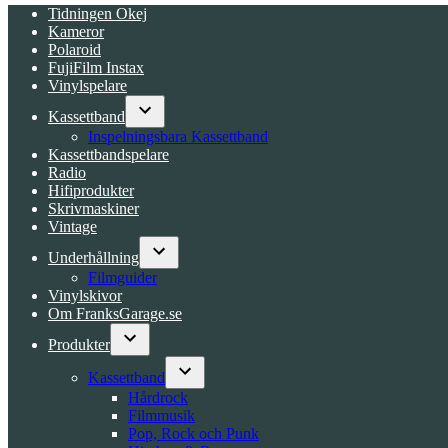
Tidningen Okej
Kameror
Polaroid
FujiFilm Instax
Vinylspelare
Kassettband
Open
Inspelningsbara Kassettband
dropdown
Kassettbandspelare
menu
Radio
Hifiprodukter
Skrivmaskiner
Vintage
Underhållning
Open
Filmguider
dropdown
Vinylskivor
menu
Om FranksGarage.se
Produkter
Open
dropdown
Kassettband
menu
Open
Hårdrock
dropdown
Filmmusik
menu
Pop, Rock och Punk