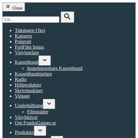
Close
Search
for:
Search
Tidningen Okej
Kameror
Polaroid
FujiFilm Instax
Vinylspelare
Kassettband
Open
Inspelningsbara Kassettband
dropdown
Kassettbandspelare
menu
Radio
Hifiprodukter
Skrivmaskiner
Vintage
Underhållning
Open
Filmguider
dropdown
Vinylskivor
menu
Om FranksGarage.se
Produkter
Open