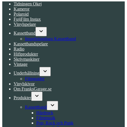
Tidningen Okej
Kameror
Polaroid
FujiFilm Instax
Vinylspelare
Kassettband
Open
Inspelningsbara Kassettband
dropdown
Kassettbandspelare
menu
Radio
Hifiprodukter
Skrivmaskiner
Vintage
Underhållning
Open
Filmguider
dropdown
Vinylskivor
menu
Om FranksGarage.se
Produkter
Open
dropdown
Kassettband
menu
Open
Hårdrock
dropdown
Filmmusik
menu
Pop, Rock och Punk