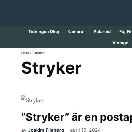
Skip
to
content
Tidningen Okej
Kameror
Polaroid
FujiFi
Vintage
Hem
»
Stryker
Stryker
”Stryker” är en posta
av
Joakim Flisberg
april 10, 2024