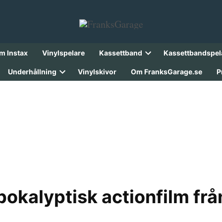
lm Instax
Vinylspelare
Kassettband
Kassettbandspel
Open
dropdown
Underhållning
Vinylskivor
Om FranksGarage.se
P
menu
Open
dropdown
menu
pokalyptisk actionfilm fr