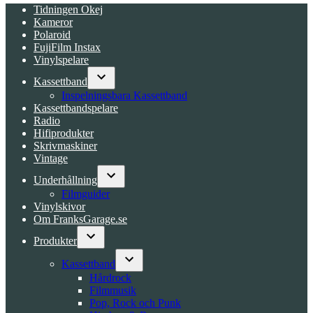
Tidningen Okej
Kameror
Polaroid
FujiFilm Instax
Vinylspelare
Kassettband
Open
Inspelningsbara Kassettband
dropdown
Kassettbandspelare
menu
Radio
Hifiprodukter
Skrivmaskiner
Vintage
Underhållning
Open
Filmguider
dropdown
Vinylskivor
menu
Om FranksGarage.se
Produkter
Open
dropdown
Kassettband
menu
Open
Hårdrock
dropdown
Filmmusik
menu
Pop, Rock och Punk