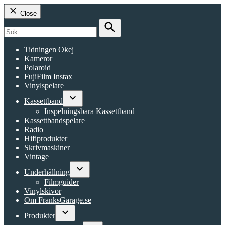
Close
Search
for:
Search
Tidningen Okej
Kameror
Polaroid
FujiFilm Instax
Vinylspelare
Kassettband
Open
Inspelningsbara Kassettband
dropdown
Kassettbandspelare
menu
Radio
Hifiprodukter
Skrivmaskiner
Vintage
Underhållning
Open
Filmguider
dropdown
Vinylskivor
menu
Om FranksGarage.se
Produkter
Open