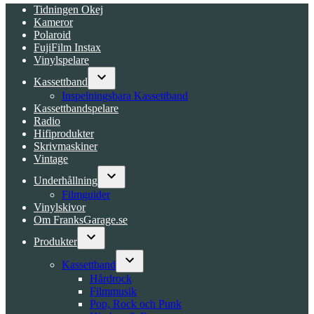
Tidningen Okej
Kameror
Polaroid
FujiFilm Instax
Vinylspelare
Kassettband
Open
Inspelningsbara Kassettband
dropdown
Kassettbandspelare
menu
Radio
Hifiprodukter
Skrivmaskiner
Vintage
Underhållning
Open
Filmguider
dropdown
Vinylskivor
menu
Om FranksGarage.se
Produkter
Open
dropdown
Kassettband
menu
Open
Hårdrock
dropdown
Filmmusik
menu
Pop, Rock och Punk