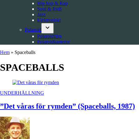
Hip hop & Rap
Soul & RnB
Jazz
Elektroniskt
Polaroid
Open
Polaroidfilm
dropdown
Polaroidkameror
menu
Hem
»
Spaceballs
SPACEBALLS
POSTED
UNDERHÅLLNING
IN
”Det våras för rymden” (Spaceballs, 1987)