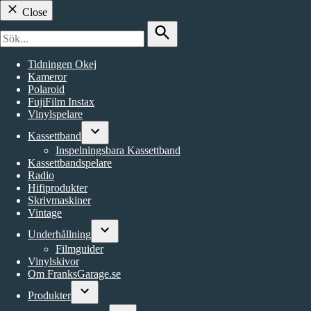
Close
Search
for:
Search
Tidningen Okej
Kameror
Polaroid
FujiFilm Instax
Vinylspelare
Kassettband
Open
Inspelningsbara Kassettband
dropdown
Kassettbandspelare
menu
Radio
Hifiprodukter
Skrivmaskiner
Vintage
Underhållning
Open
Filmguider
dropdown
Vinylskivor
menu
Om FranksGarage.se
Produkter
Open