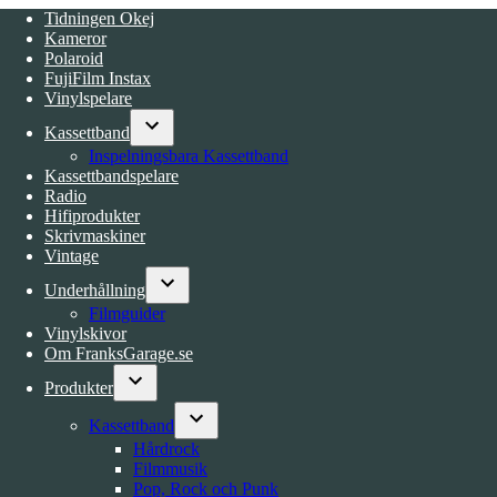
Tidningen Okej
Kameror
Polaroid
FujiFilm Instax
Vinylspelare
Kassettband
Open
Inspelningsbara Kassettband
dropdown
Kassettbandspelare
menu
Radio
Hifiprodukter
Skrivmaskiner
Vintage
Underhållning
Open
Filmguider
dropdown
Vinylskivor
menu
Om FranksGarage.se
Produkter
Open
Kassettband
dropdown
Open
menu
Hårdrock
dropdown
Filmmusik
menu
Pop, Rock och Punk