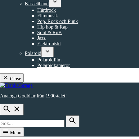
Kassettband
dropdown
Open
menu
Hårdrock
dropdown
Filmmusik
menu
Pop, Rock och Punk
Hip hop & Rap
Soul & RnB
Jazz
Elektroniskt
Polaroid
Open
Polaroidfilm
dropdown
Polaroidkameror
menu
Close
Skip
to
Analoga Godbitar från 1900-talet!
content
FranksGarage
Open
Search
Search
for:
Search
Menu