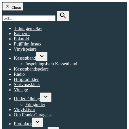
Close
Search
for:
Search
Tidningen Okej
Kameror
Polaroid
FujiFilm Instax
Vinylspelare
Kassettband
Open
Inspelningsbara Kassettband
dropdown
Kassettbandspelare
menu
Radio
Hifiprodukter
Skrivmaskiner
Vintage
Underhållning
Open
Filmguider
dropdown
Vinylskivor
menu
Om FranksGarage.se
Produkter
Open