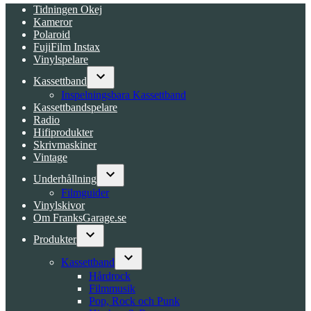
Tidningen Okej
Kameror
Polaroid
FujiFilm Instax
Vinylspelare
Kassettband
Open
Inspelningsbara Kassettband
dropdown
Kassettbandspelare
menu
Radio
Hifiprodukter
Skrivmaskiner
Vintage
Underhållning
Open
Filmguider
dropdown
Vinylskivor
menu
Om FranksGarage.se
Produkter
Open
dropdown
Kassettband
menu
Open
Hårdrock
dropdown
Filmmusik
menu
Pop, Rock och Punk