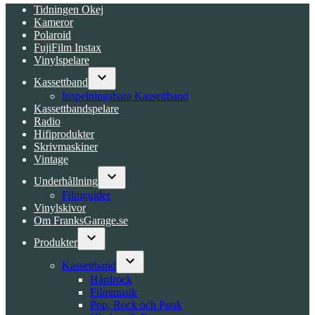
Tidningen Okej
Kameror
Polaroid
FujiFilm Instax
Vinylspelare
Kassettband
Open
Inspelningsbara Kassettband
dropdown
Kassettbandspelare
menu
Radio
Hifiprodukter
Skrivmaskiner
Vintage
Underhållning
Open
Filmguider
dropdown
Vinylskivor
menu
Om FranksGarage.se
Produkter
Open
dropdown
Kassettband
menu
Open
Hårdrock
dropdown
Filmmusik
menu
Pop, Rock och Punk