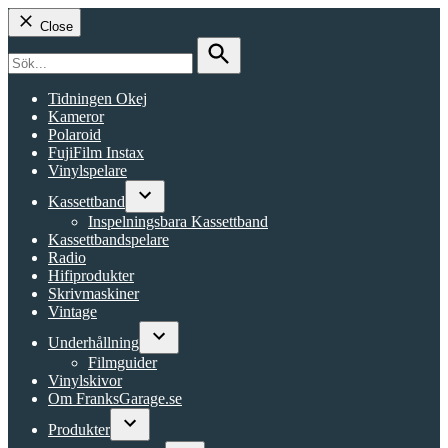
Close
Search
for:
Search
Tidningen Okej
Kameror
Polaroid
FujiFilm Instax
Vinylspelare
Kassettband
Open
Inspelningsbara Kassettband
dropdown
Kassettbandspelare
menu
Radio
Hifiprodukter
Skrivmaskiner
Vintage
Underhållning
Open
Filmguider
dropdown
Vinylskivor
menu
Om FranksGarage.se
Produkter
Open