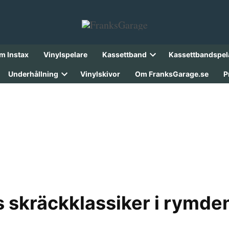
lm Instax
Vinylspelare
Kassettband
Kassettbandspel
Open
dropdown
Underhållning
Vinylskivor
Om FranksGarage.se
P
menu
Open
dropdown
menu
ös skräckklassiker i rymde