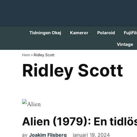
Skip
to
content
Tidningen Okej
Kameror
Polaroid
FujiFi
Vintage
Hem
»
Ridley Scott
Ridley Scott
Alien (1979): En tidl
av
Joakim Flisberg
januari 19, 2024