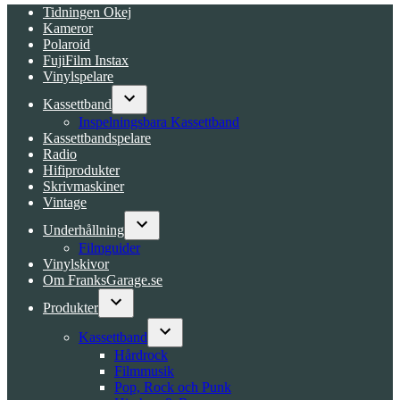
Tidningen Okej
Kameror
Polaroid
FujiFilm Instax
Vinylspelare
Kassettband
Open
Inspelningsbara Kassettband
dropdown
Kassettbandspelare
menu
Radio
Hifiprodukter
Skrivmaskiner
Vintage
Underhållning
Open
Filmguider
dropdown
Vinylskivor
menu
Om FranksGarage.se
Produkter
Open
dropdown
Kassettband
menu
Open
Hårdrock
dropdown
Filmmusik
menu
Pop, Rock och Punk