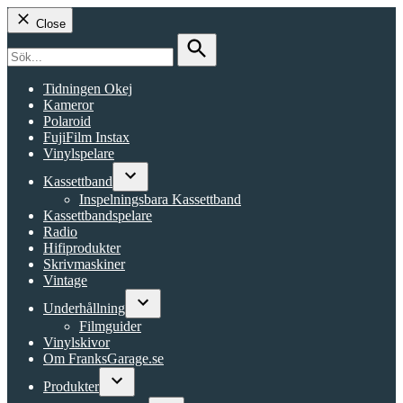
Close
Search
for:
Search
Tidningen Okej
Kameror
Polaroid
FujiFilm Instax
Vinylspelare
Kassettband
Open
Inspelningsbara Kassettband
dropdown
Kassettbandspelare
menu
Radio
Hifiprodukter
Skrivmaskiner
Vintage
Underhållning
Open
Filmguider
dropdown
Vinylskivor
menu
Om FranksGarage.se
Produkter
Open