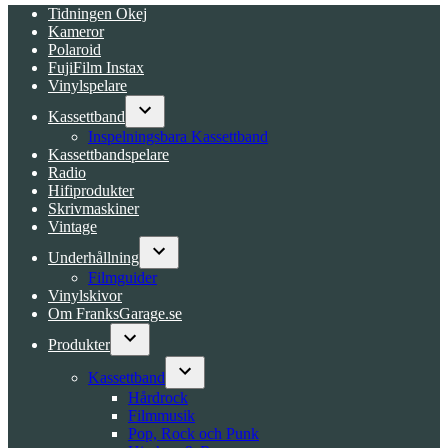
Tidningen Okej
Kameror
Polaroid
FujiFilm Instax
Vinylspelare
Kassettband
Open
Inspelningsbara Kassettband
dropdown
Kassettbandspelare
menu
Radio
Hifiprodukter
Skrivmaskiner
Vintage
Underhållning
Open
Filmguider
dropdown
Vinylskivor
menu
Om FranksGarage.se
Produkter
Open
dropdown
Kassettband
menu
Open
Hårdrock
dropdown
Filmmusik
menu
Pop, Rock och Punk