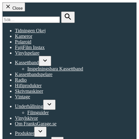
Close
Search
for:
Search
Tidningen Okej
Kameror
Polaroid
FujiFilm Instax
Vinylspelare
Kassettband
Open
Inspelningsbara Kassettband
dropdown
Kassettbandspelare
menu
Radio
Hifiprodukter
Skrivmaskiner
Vintage
Underhållning
Open
Filmguider
dropdown
Vinylskivor
menu
Om FranksGarage.se
Produkter
Open