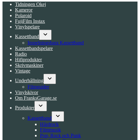
Tidningen Okej
Kameror
Polaroid
FujiFilm Instax
Vinylspelare
Kassettband
Open
Inspelningsbara Kassettband
dropdown
Kassettbandspelare
menu
Radio
Hifiprodukter
Skrivmaskiner
Vintage
Underhållning
Open
Filmguider
dropdown
Vinylskivor
menu
Om FranksGarage.se
Produkter
Open
dropdown
Kassettband
menu
Open
Hårdrock
dropdown
Filmmusik
menu
Pop, Rock och Punk