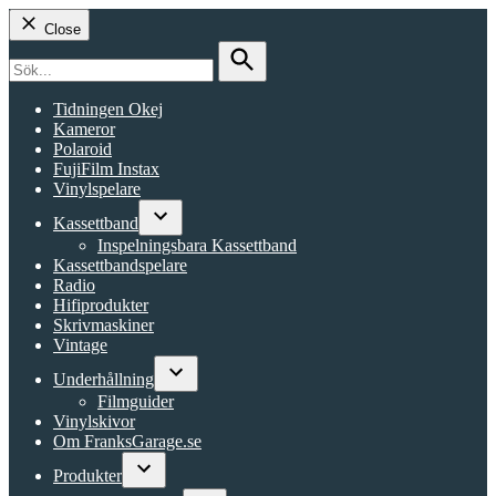
Close
Search
for:
Search
Tidningen Okej
Kameror
Polaroid
FujiFilm Instax
Vinylspelare
Kassettband
Open
Inspelningsbara Kassettband
dropdown
Kassettbandspelare
menu
Radio
Hifiprodukter
Skrivmaskiner
Vintage
Underhållning
Open
Filmguider
dropdown
Vinylskivor
menu
Om FranksGarage.se
Produkter
Open