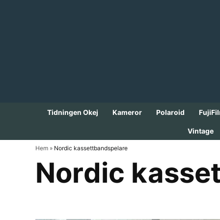
Skip
to
content
Tidningen Okej
Kameror
Polaroid
FujiFi
Vintage
Hem
»
Nordic kassettbandspelare
Nordic kass