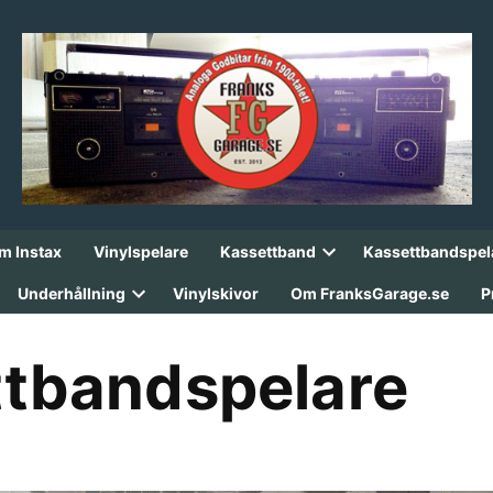
lm Instax
Vinylspelare
Kassettband
Kassettbandspel
Open
dropdown
Underhållning
Vinylskivor
Om FranksGarage.se
P
menu
Open
dropdown
menu
ettbandspelare