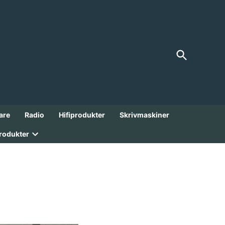
Open
FranksGarage
Search
Analoga Godbitar från 1900-talet!
are
Radio
Hifiprodukter
Skrivmaskiner
rodukter
Open
dropdown
menu