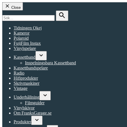
Close
Search
for:
Search
Tidningen Okej
Kameror
Polaroid
FujiFilm Instax
Vinylspelare
Kassettband
Open
Inspelningsbara Kassettband
dropdown
Kassettbandspelare
menu
Radio
Hifiprodukter
Skrivmaskiner
Vintage
Underhållning
Open
Filmguider
dropdown
Vinylskivor
menu
Om FranksGarage.se
Produkter
Open