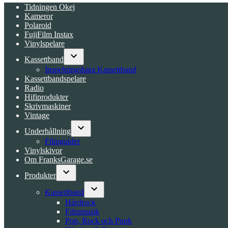
Tidningen Okej
Kameror
Polaroid
FujiFilm Instax
Vinylspelare
Kassettband
Open
Inspelningsbara Kassettband
dropdown
Kassettbandspelare
menu
Radio
Hifiprodukter
Skrivmaskiner
Vintage
Underhållning
Open
Filmguider
dropdown
Vinylskivor
menu
Om FranksGarage.se
Produkter
Open
dropdown
Kassettband
menu
Open
Hårdrock
dropdown
Filmmusik
menu
Pop, Rock och Punk