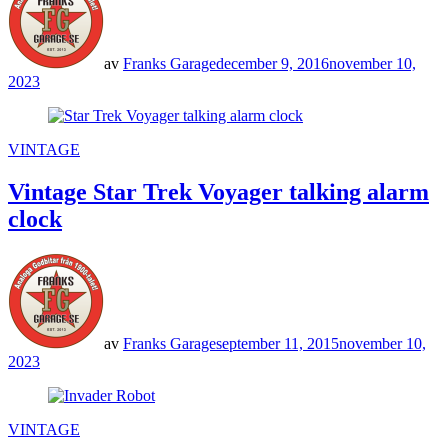
av
Franks Garage
december 9, 2016
november 10,
2023
POSTED
VINTAGE
IN
Vintage Star Trek Voyager talking alarm
clock
av
Franks Garage
september 11, 2015
november 10,
2023
POSTED
VINTAGE
IN