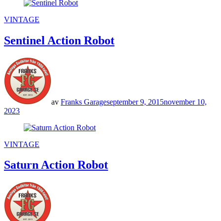
POSTED
VINTAGE
IN
Sentinel Action Robot
av
Franks Garage
september 9, 2015
november 10,
2023
POSTED
VINTAGE
IN
Saturn Action Robot