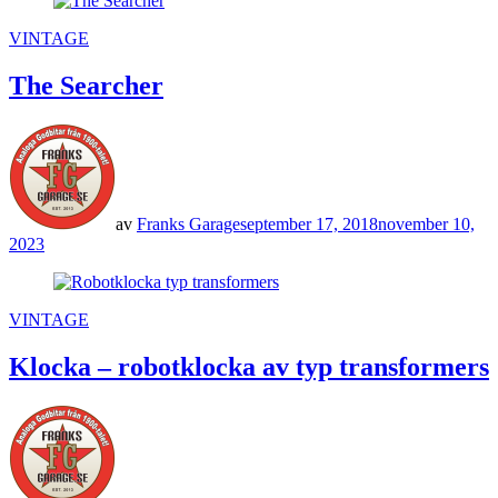
POSTED
VINTAGE
IN
The Searcher
av
Franks Garage
september 17, 2018
november 10,
2023
POSTED
VINTAGE
IN
Klocka – robotklocka av typ transformers