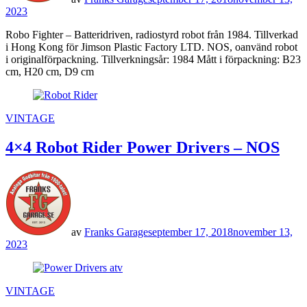
2023
Robo Fighter – Batteridriven, radiostyrd robot från 1984. Tillverkad
i Hong Kong för Jimson Plastic Factory LTD. NOS, oanvänd robot
i originalförpackning. Tillverkningsår: 1984 Mått i förpackning: B23
cm, H20 cm, D9 cm
POSTED
VINTAGE
IN
4×4 Robot Rider Power Drivers – NOS
av
Franks Garage
september 17, 2018
november 13,
2023
POSTED
VINTAGE
IN