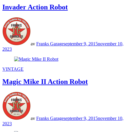
Invader Action Robot
av
Franks Garage
september 9, 2015
november 10,
2023
POSTED
VINTAGE
IN
Magic Mike II Action Robot
av
Franks Garage
september 9, 2015
november 10,
2023