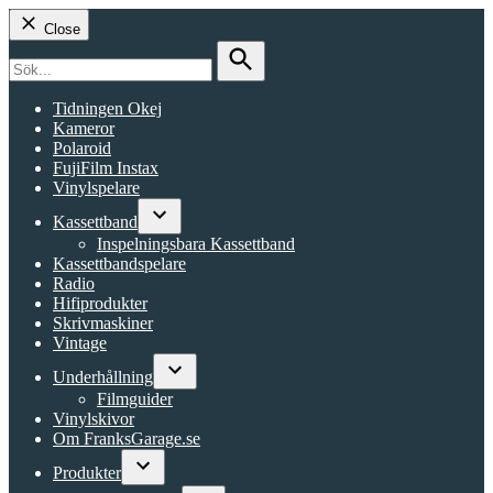
Close
Search
for:
Search
Tidningen Okej
Kameror
Polaroid
FujiFilm Instax
Vinylspelare
Kassettband
Open
Inspelningsbara Kassettband
dropdown
Kassettbandspelare
menu
Radio
Hifiprodukter
Skrivmaskiner
Vintage
Underhållning
Open
Filmguider
dropdown
Vinylskivor
menu
Om FranksGarage.se
Produkter
Open