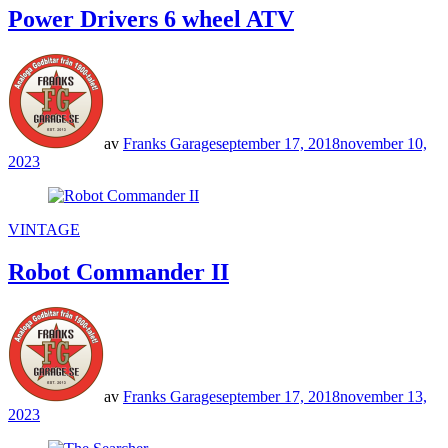
Power Drivers 6 wheel ATV
av
Franks Garage
september 17, 2018
november 10,
2023
POSTED
VINTAGE
IN
Robot Commander II
av
Franks Garage
september 17, 2018
november 13,
2023