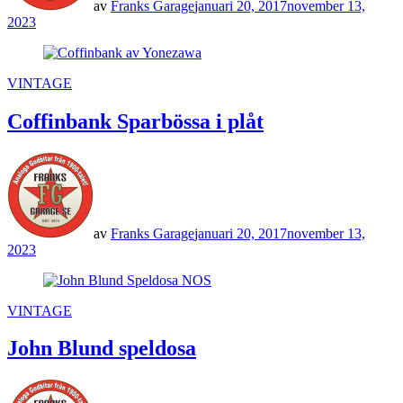
av
Franks Garage
januari 20, 2017
november 13,
2023
POSTED
VINTAGE
IN
Coffinbank Sparbössa i plåt
av
Franks Garage
januari 20, 2017
november 13,
2023
POSTED
VINTAGE
IN
John Blund speldosa