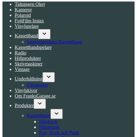
Tidningen Okej
Kameror
Polaroid
FujiFilm Instax
Vinylspelare
Kassettband
Open
Inspelningsbara Kassettband
dropdown
Kassettbandspelare
menu
Radio
Hifiprodukter
Skrivmaskiner
Vintage
Underhållning
Open
Filmguider
dropdown
Vinylskivor
menu
Om FranksGarage.se
Produkter
Open
dropdown
Kassettband
menu
Open
Hårdrock
dropdown
Filmmusik
menu
Pop, Rock och Punk