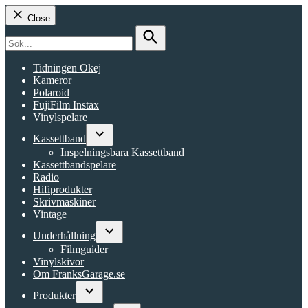
Close
Search
for:
Search
Tidningen Okej
Kameror
Polaroid
FujiFilm Instax
Vinylspelare
Kassettband
Open
Inspelningsbara Kassettband
dropdown
Kassettbandspelare
menu
Radio
Hifiprodukter
Skrivmaskiner
Vintage
Underhållning
Open
Filmguider
dropdown
Vinylskivor
menu
Om FranksGarage.se
Produkter
Open