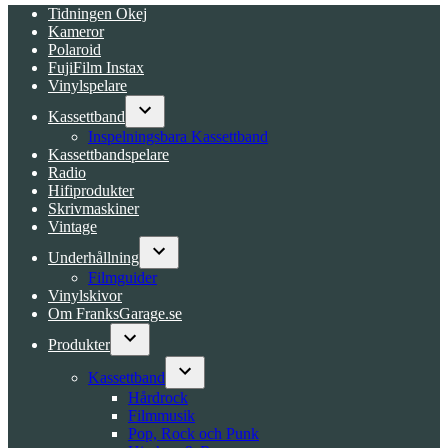
Tidningen Okej
Kameror
Polaroid
FujiFilm Instax
Vinylspelare
Kassettband
Open
Inspelningsbara Kassettband
dropdown
Kassettbandspelare
menu
Radio
Hifiprodukter
Skrivmaskiner
Vintage
Underhållning
Open
Filmguider
dropdown
Vinylskivor
menu
Om FranksGarage.se
Produkter
Open
dropdown
Kassettband
menu
Open
Hårdrock
dropdown
Filmmusik
menu
Pop, Rock och Punk