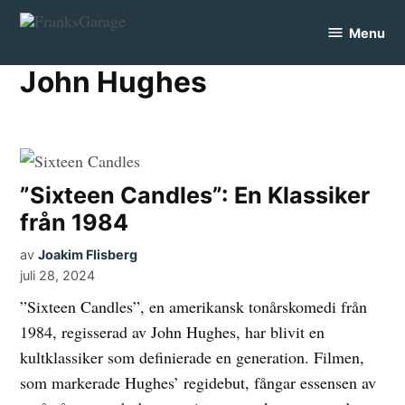
Skip
Menu
to
FranksGarage
content
John Hughes
”Sixteen Candles”: En Klassiker
från 1984
av
Joakim Flisberg
juli 28, 2024
”Sixteen Candles”, en amerikansk tonårskomedi från
1984, regisserad av John Hughes, har blivit en
kultklassiker som definierade en generation. Filmen,
som markerade Hughes’ regidebut, fångar essensen av