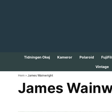
Skip
to
content
Tidningen Okej
Kameror
Polaroid
FujiFi
Vintage
Hem
»
James Wainwright
James Wainw