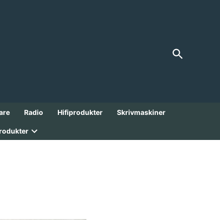
Open
FranksGarage
Search
Analoga Godbitar från 1900-talet!
are
Radio
Hifiprodukter
Skrivmaskiner
rodukter
Open
dropdown
menu