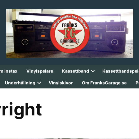
lm Instax
Vinylspelare
Kassettband
Kassettbandspel
Open
dropdown
Underhållning
Vinylskivor
Om FranksGarage.se
P
menu
Open
dropdown
menu
right