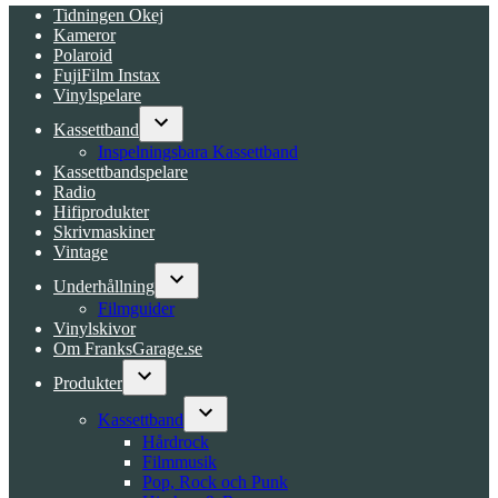
Tidningen Okej
Kameror
Polaroid
FujiFilm Instax
Vinylspelare
Kassettband
Open
Inspelningsbara Kassettband
dropdown
Kassettbandspelare
menu
Radio
Hifiprodukter
Skrivmaskiner
Vintage
Underhållning
Open
Filmguider
dropdown
Vinylskivor
menu
Om FranksGarage.se
Produkter
Open
dropdown
Kassettband
menu
Open
Hårdrock
dropdown
Filmmusik
menu
Pop, Rock och Punk