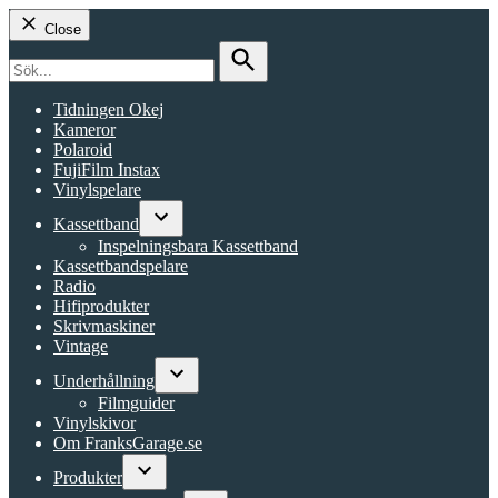
Close
Search
for:
Search
Tidningen Okej
Kameror
Polaroid
FujiFilm Instax
Vinylspelare
Kassettband
Open
Inspelningsbara Kassettband
dropdown
Kassettbandspelare
menu
Radio
Hifiprodukter
Skrivmaskiner
Vintage
Underhållning
Open
Filmguider
dropdown
Vinylskivor
menu
Om FranksGarage.se
Produkter
Open