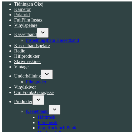
Tidningen Okej
Kameror
Polaroid
FujiFilm Instax
Vinylspelare
Kassettband
Open
Inspelningsbara Kassettband
dropdown
Kassettbandspelare
menu
Radio
Hifiprodukter
Skrivmaskiner
Vintage
Underhållning
Open
Filmguider
dropdown
Vinylskivor
menu
Om FranksGarage.se
Produkter
Open
dropdown
Kassettband
menu
Open
Hårdrock
dropdown
Filmmusik
menu
Pop, Rock och Punk