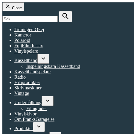
Close
Search
for:
Search
Tidningen Okej
Kameror
Polaroid
FujiFilm Instax
Vinylspelare
Kassettband
Open
Inspelningsbara Kassettband
dropdown
Kassettbandspelare
menu
Radio
Hifiprodukter
Skrivmaskiner
Vintage
Underhållning
Open
Filmguider
dropdown
Vinylskivor
menu
Om FranksGarage.se
Produkter
Open