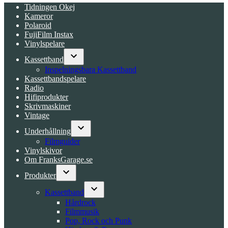
Tidningen Okej
Kameror
Polaroid
FujiFilm Instax
Vinylspelare
Kassettband
Open
Inspelningsbara Kassettband
dropdown
Kassettbandspelare
menu
Radio
Hifiprodukter
Skrivmaskiner
Vintage
Underhållning
Open
Filmguider
dropdown
Vinylskivor
menu
Om FranksGarage.se
Produkter
Open
dropdown
Kassettband
menu
Open
Hårdrock
dropdown
Filmmusik
menu
Pop, Rock och Punk