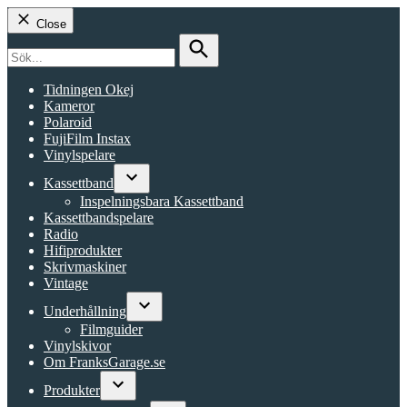
Close
Search
for:
Search
Tidningen Okej
Kameror
Polaroid
FujiFilm Instax
Vinylspelare
Kassettband
Open
Inspelningsbara Kassettband
dropdown
Kassettbandspelare
menu
Radio
Hifiprodukter
Skrivmaskiner
Vintage
Underhållning
Open
Filmguider
dropdown
Vinylskivor
menu
Om FranksGarage.se
Produkter
Open