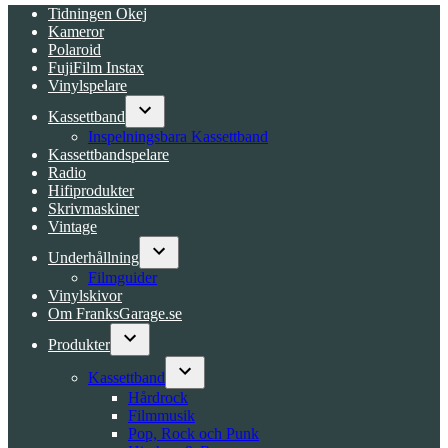
Tidningen Okej
Kameror
Polaroid
FujiFilm Instax
Vinylspelare
Kassettband
Open
Inspelningsbara Kassettband
dropdown
Kassettbandspelare
menu
Radio
Hifiprodukter
Skrivmaskiner
Vintage
Underhållning
Open
Filmguider
dropdown
Vinylskivor
menu
Om FranksGarage.se
Produkter
Open
dropdown
Kassettband
menu
Open
Hårdrock
dropdown
Filmmusik
menu
Pop, Rock och Punk