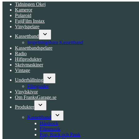
Tidningen Okej
Kameror
Polaroid
FujiFilm Instax
Vinylspelare
Kassettband
Open
Inspelningsbara Kassettband
dropdown
Kassettbandspelare
menu
Radio
Hifiprodukter
Skrivmaskiner
Vintage
Underhållning
Open
Filmguider
dropdown
Vinylskivor
menu
Om FranksGarage.se
Produkter
Open
dropdown
Kassettband
menu
Open
Hårdrock
dropdown
Filmmusik
menu
Pop, Rock och Punk