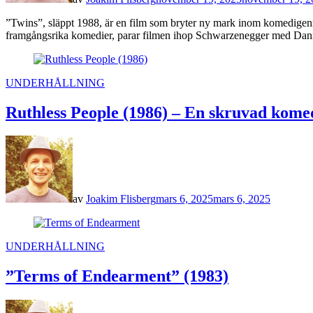
”Twins”, släppt 1988, är en film som bryter ny mark inom komedigenr
framgångsrika komedier, parar filmen ihop Schwarzenegger med Danny
POSTED
UNDERHÅLLNING
IN
Ruthless People (1986) – En skruvad kome
av
Joakim Flisberg
mars 6, 2025
mars 6, 2025
POSTED
UNDERHÅLLNING
IN
”Terms of Endearment” (1983)