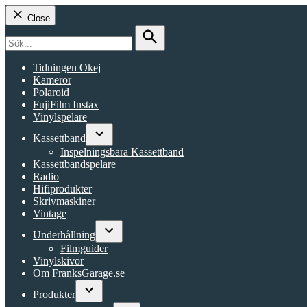
Close
Search
for:
Search
Tidningen Okej
Kameror
Polaroid
FujiFilm Instax
Vinylspelare
Kassettband
Open
Inspelningsbara Kassettband
dropdown
Kassettbandspelare
menu
Radio
Hifiprodukter
Skrivmaskiner
Vintage
Underhållning
Open
Filmguider
dropdown
Vinylskivor
menu
Om FranksGarage.se
Produkter
Open