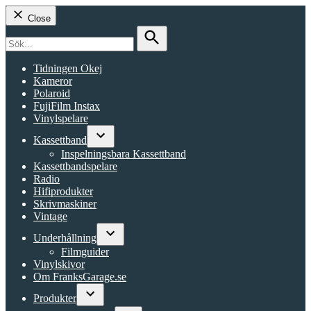
Close
Search
for:
Search
Tidningen Okej
Kameror
Polaroid
FujiFilm Instax
Vinylspelare
Kassettband
Open
Inspelningsbara Kassettband
dropdown
Kassettbandspelare
menu
Radio
Hifiprodukter
Skrivmaskiner
Vintage
Underhållning
Open
Filmguider
dropdown
Vinylskivor
menu
Om FranksGarage.se
Produkter
Open