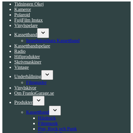
Tidningen Okej
Kameror
Polaroid
FujiFilm Instax
Vinylspelare
Kassettband
Open
Inspelningsbara Kassettband
dropdown
Kassettbandspelare
menu
Radio
Hifiprodukter
Skrivmaskiner
Vintage
Underhållning
Open
Filmguider
dropdown
Vinylskivor
menu
Om FranksGarage.se
Produkter
Open
dropdown
Kassettband
menu
Open
Hårdrock
dropdown
Filmmusik
menu
Pop, Rock och Punk