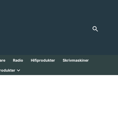
Open
FranksGarage
Search
Analoga Godbitar från 1900-talet!
are
Radio
Hifiprodukter
Skrivmaskiner
rodukter
Open
dropdown
menu