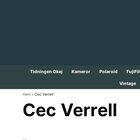
Skip
to
content
Tidningen Okej
Kameror
Polaroid
FujiFi
Vintage
Hem
»
Cec Verrell
Cec Verrell