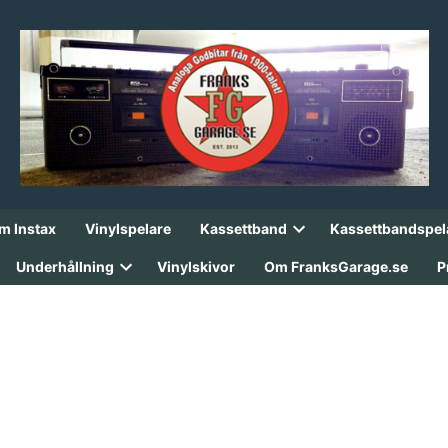
lm Instax
Vinylspelare
Kassettband
Kassettbandspel
Open
dropdown
Underhållning
Vinylskivor
Om FranksGarage.se
P
menu
Open
dropdown
menu