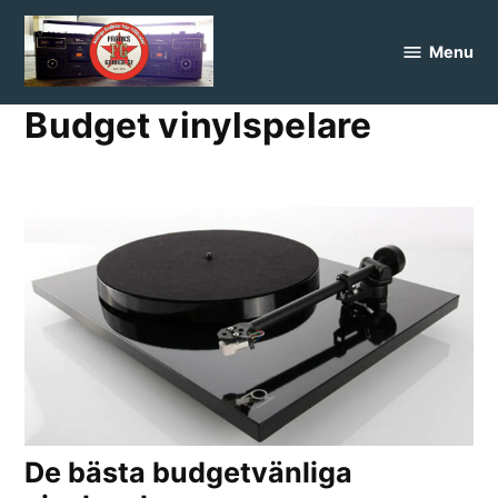
Skip
to
Menu
FranksGarage
content
Budget vinylspelare
De bästa budgetvänliga