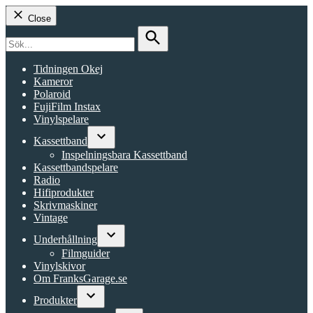
Close
Search
for:
Search
Tidningen Okej
Kameror
Polaroid
FujiFilm Instax
Vinylspelare
Kassettband
Open
Inspelningsbara Kassettband
dropdown
Kassettbandspelare
menu
Radio
Hifiprodukter
Skrivmaskiner
Vintage
Underhållning
Open
Filmguider
dropdown
Vinylskivor
menu
Om FranksGarage.se
Produkter
Open