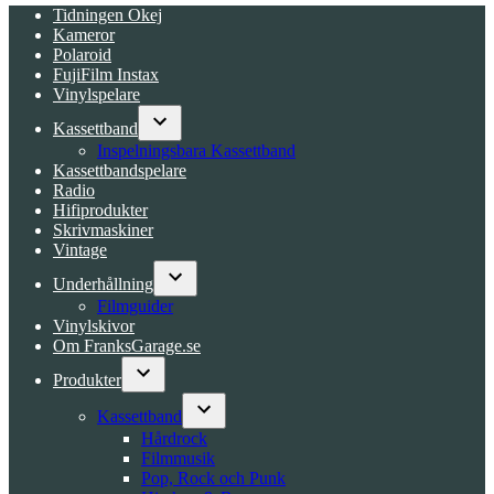
Tidningen Okej
Kameror
Polaroid
FujiFilm Instax
Vinylspelare
Kassettband
Open
Inspelningsbara Kassettband
dropdown
Kassettbandspelare
menu
Radio
Hifiprodukter
Skrivmaskiner
Vintage
Underhållning
Open
Filmguider
dropdown
Vinylskivor
menu
Om FranksGarage.se
Produkter
Open
dropdown
Kassettband
menu
Open
Hårdrock
dropdown
Filmmusik
menu
Pop, Rock och Punk