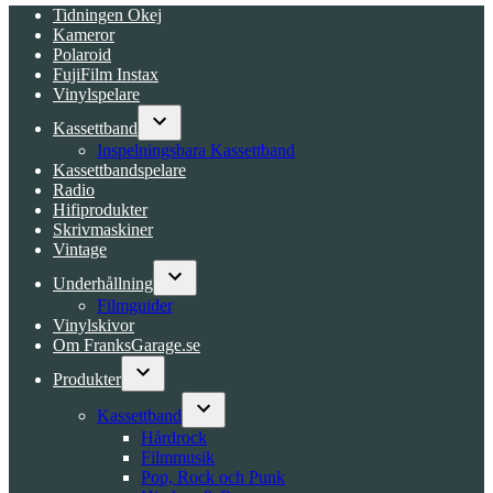
Tidningen Okej
Kameror
Polaroid
FujiFilm Instax
Vinylspelare
Kassettband
Open
Inspelningsbara Kassettband
dropdown
Kassettbandspelare
menu
Radio
Hifiprodukter
Skrivmaskiner
Vintage
Underhållning
Open
Filmguider
dropdown
Vinylskivor
menu
Om FranksGarage.se
Produkter
Open
dropdown
Kassettband
menu
Open
Hårdrock
dropdown
Filmmusik
menu
Pop, Rock och Punk