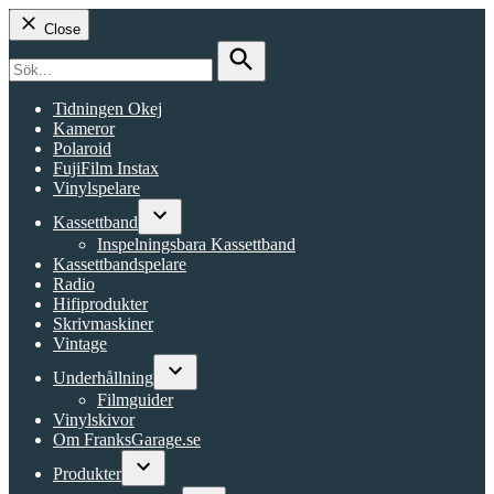
Close
Search
for:
Search
Tidningen Okej
Kameror
Polaroid
FujiFilm Instax
Vinylspelare
Kassettband
Open
Inspelningsbara Kassettband
dropdown
Kassettbandspelare
menu
Radio
Hifiprodukter
Skrivmaskiner
Vintage
Underhållning
Open
Filmguider
dropdown
Vinylskivor
menu
Om FranksGarage.se
Produkter
Open