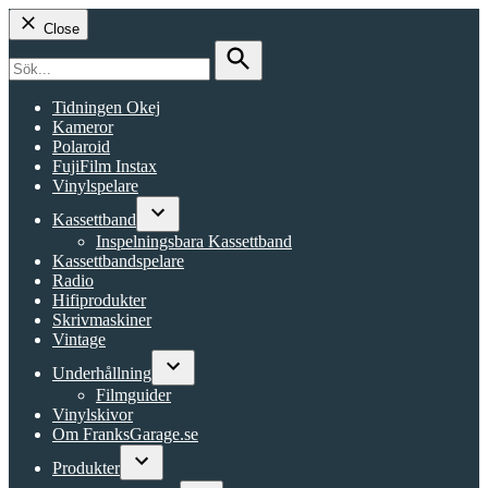
Close
Search
for:
Search
Tidningen Okej
Kameror
Polaroid
FujiFilm Instax
Vinylspelare
Kassettband
Open
Inspelningsbara Kassettband
dropdown
Kassettbandspelare
menu
Radio
Hifiprodukter
Skrivmaskiner
Vintage
Underhållning
Open
Filmguider
dropdown
Vinylskivor
menu
Om FranksGarage.se
Produkter
Open