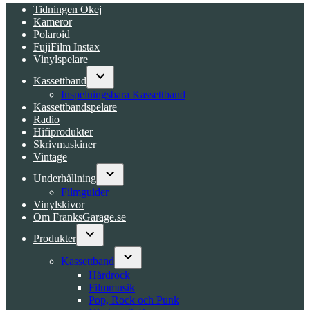
Tidningen Okej
Kameror
Polaroid
FujiFilm Instax
Vinylspelare
Kassettband
Open
Inspelningsbara Kassettband
dropdown
Kassettbandspelare
menu
Radio
Hifiprodukter
Skrivmaskiner
Vintage
Underhållning
Open
Filmguider
dropdown
Vinylskivor
menu
Om FranksGarage.se
Produkter
Open
dropdown
Kassettband
menu
Open
Hårdrock
dropdown
Filmmusik
menu
Pop, Rock och Punk