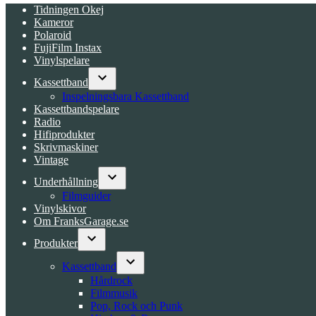
Tidningen Okej
Kameror
Polaroid
FujiFilm Instax
Vinylspelare
Kassettband
Open
Inspelningsbara Kassettband
dropdown
Kassettbandspelare
menu
Radio
Hifiprodukter
Skrivmaskiner
Vintage
Underhållning
Open
Filmguider
dropdown
Vinylskivor
menu
Om FranksGarage.se
Produkter
Open
dropdown
Kassettband
menu
Open
Hårdrock
dropdown
Filmmusik
menu
Pop, Rock och Punk