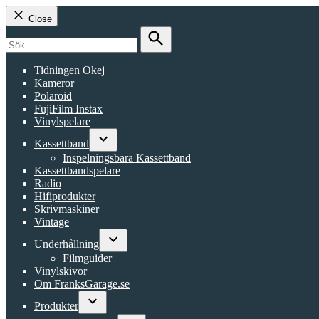
Close
Search
for:
Search
Tidningen Okej
Kameror
Polaroid
FujiFilm Instax
Vinylspelare
Kassettband
Open
Inspelningsbara Kassettband
dropdown
Kassettbandspelare
menu
Radio
Hifiprodukter
Skrivmaskiner
Vintage
Underhållning
Open
Filmguider
dropdown
Vinylskivor
menu
Om FranksGarage.se
Produkter
Open